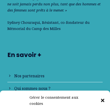
ne soit jamais perdu non plus, tant que des hommes et
des femmes sont prêts à le mener. »
Sydney Chouraqui
, Résistant, co-fondateur du
Mémorial du Camp des Milles
En savoir +
Nos partenaires
Qui sommes-nous ?
Gérer le consentement aux
Contactez-nous
cookies