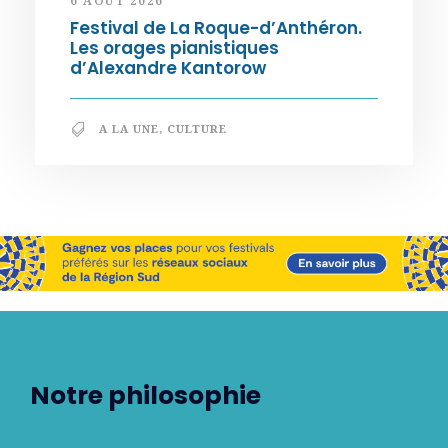
6 AOÛT 2026
Festival de La Roque-d’Anthéron.
Les orages pianistiques
d’Alexandre Kantorow
A LA UNE
,
CULTURE
Notre philosophie