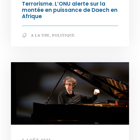
Terrorisme. L’ONU alerte sur la
montée en puissance de Daech en
Afrique
A LA UNE
,
POLITIQUE