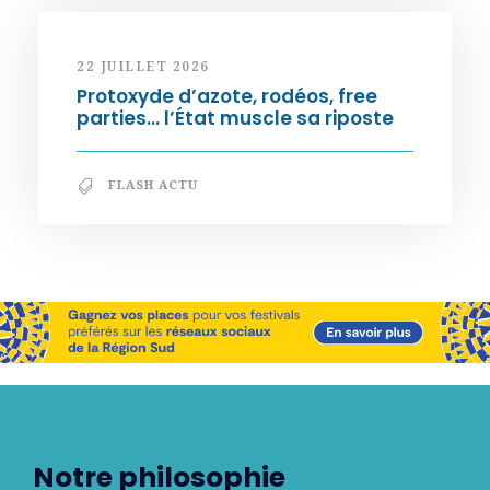
22 JUILLET 2026
Protoxyde d’azote, rodéos, free
parties… l’État muscle sa riposte
FLASH ACTU
Notre philosophie