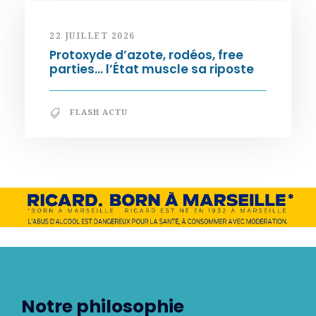
22 JUILLET 2026
Protoxyde d’azote, rodéos, free
parties… l’État muscle sa riposte
FLASH ACTU
Notre philosophie