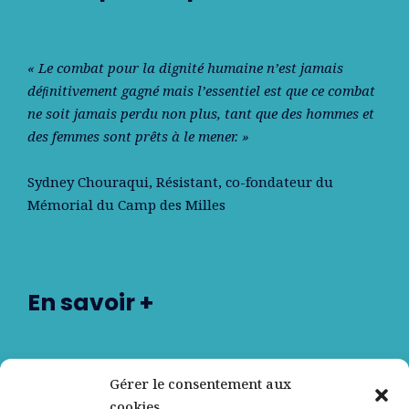
« Le combat pour la dignité humaine n’est jamais
déﬁnitivement gagné mais l’essentiel est que ce combat
ne soit jamais perdu non plus, tant que des hommes et
des femmes sont prêts à le mener. »
Sydney Chouraqui
, Résistant, co-fondateur du
Mémorial du Camp des Milles
En savoir +
Nos partenaires
Gérer le consentement aux
cookies