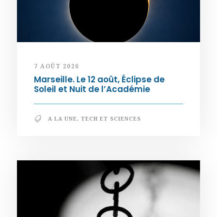
7 AOÛT 2026
Marseille. Le 12 août, Éclipse de
Soleil et Nuit de l’Académie
A LA UNE
,
TECH ET SCIENCES