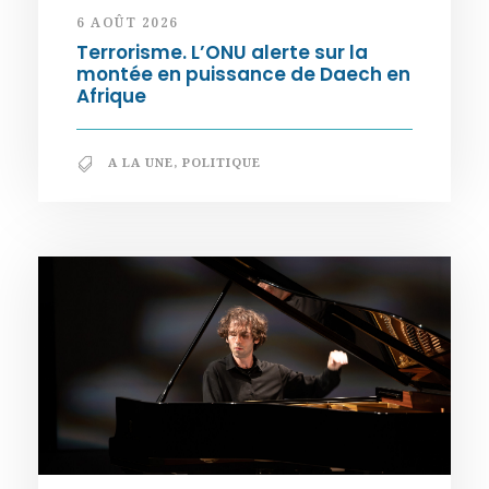
6 AOÛT 2026
Terrorisme. L’ONU alerte sur la
montée en puissance de Daech en
Afrique
A LA UNE
,
POLITIQUE