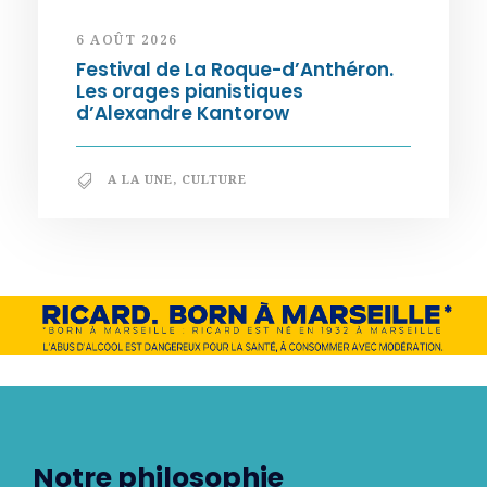
6 AOÛT 2026
Festival de La Roque-d’Anthéron.
Les orages pianistiques
d’Alexandre Kantorow
A LA UNE
,
CULTURE
Notre philosophie