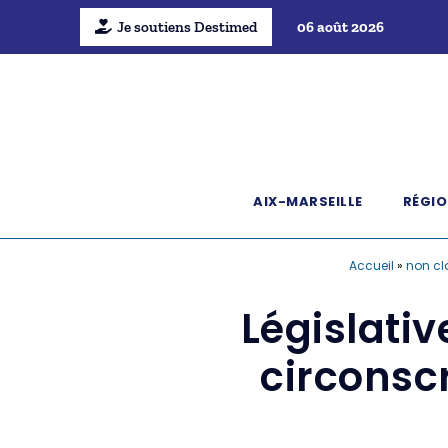
Je soutiens Destimed
06 août 2026
AIX-MARSEILLE
RÉGIO
Accueil
»
non cl
Législativ
circonsc