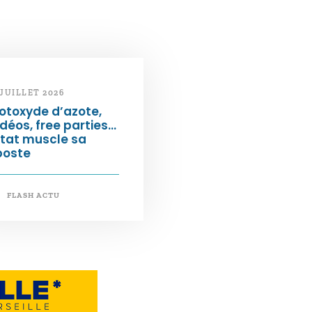
 JUILLET 2026
otoxyde d’azote,
déos, free parties…
État muscle sa
poste
FLASH ACTU