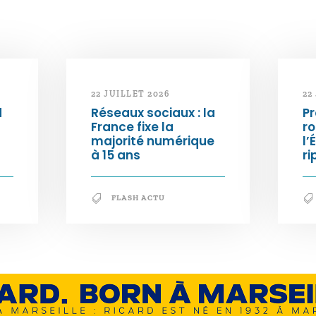
22 JUILLET 2026
22
d
Réseaux sociaux : la
Pr
France fixe la
ro
majorité numérique
l’
à 15 ans
ri
FLASH ACTU