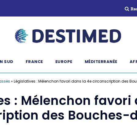
Re
N SUD
FRANCE
EUROPE
MÉDITERRANÉE
AF
assés
»
Législatives : Mélenchon favori dans la 4e circonscription des 
es : Mélenchon favori
ription des Bouches