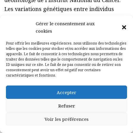
déontologie de l’Institut National du Cancer.
Les variations génétiques entre individus
humains sont loin de ne concerner que les
Gérer le consentement aux
maladies, bien que ce soit sa relation à la
cookies
pathologie qui domine souvent l’image que
Pour offrir les meilleures expériences, nous utilisons des technologies
véhicule la génétique. Les questions abordées
telles que les cookies pour stocker et/ou accéder aux informations des
par Anne Cambon-Thomsen, à l’aide de
appareils. Le fait de consentir à ces technologies nous permettra de
traiter des données telles que le comportement de navigation ou les
quelques exemples, seront : – La génétique des
ID uniques sur ce site. Le fait de ne pas consentir ou de retirer son
consentement peut avoir un effet négatif sur certaines
populations humaines : comment la diversité
caractéristiques et fonctions.
génétique aide-t-elle à comprendre la
structure des populations humaines, leurs
Accepter
mouvements, leur histoire ?
Refuser
– La génétique épidémiologique : comment la
diversité génétique participe-t-elle à la
Voir les préférences
survenue des maladies quand elle n’en est pas