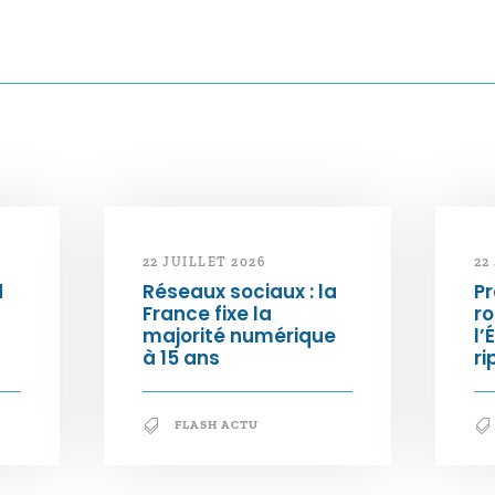
22 JUILLET 2026
22
d
Réseaux sociaux : la
Pr
France fixe la
ro
majorité numérique
l’
à 15 ans
ri
FLASH ACTU