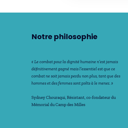
Notre philosophie
« Le combat pour la dignité humaine n’est jamais
déﬁnitivement gagné mais l’essentiel est que ce
combat ne soit jamais perdu non plus, tant que des
hommes et des femmes sont prêts à le mener. »
Sydney Chouraqui
, Résistant, co-fondateur du
Mémorial du Camp des Milles