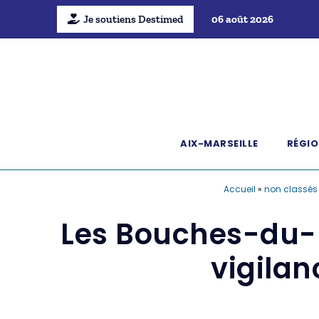
Je soutiens Destimed
06 août 2026
AIX-MARSEILLE
RÉGIO
Accueil
»
non classés
Les Bouches-du-R
vigilan