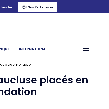
cherche
Nos Partenaires
RIQUE
INTERNATIONAL
ge pluie et inondation
aucluse placés en
ondation