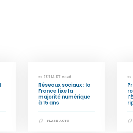
22 JUILLET 2026
22
d
Réseaux sociaux : la
Pr
France fixe la
ro
majorité numérique
l’
à 15 ans
ri
FLASH ACTU