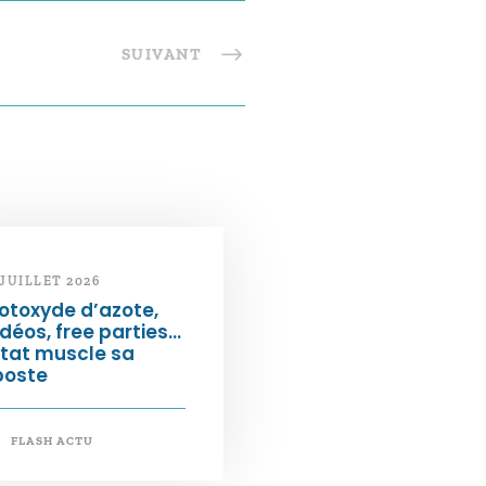
SUIVANT
 JUILLET 2026
otoxyde d’azote,
déos, free parties…
État muscle sa
poste
FLASH ACTU