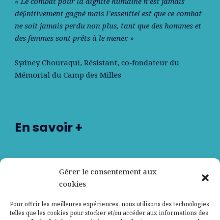
« Le combat pour la dignité humaine n’est jamais
déﬁnitivement gagné mais l’essentiel est que ce combat
ne soit jamais perdu non plus, tant que des hommes et
des femmes sont prêts à le mener. »
Sydney Chouraqui
, Résistant, co-fondateur du
Mémorial du Camp des Milles
En savoir +
Nos partenaires
Gérer le consentement aux
cookies
Qui sommes-nous ?
Pour offrir les meilleures expériences, nous utilisons des technologies
telles que les cookies pour stocker et/ou accéder aux informations des
Contactez-nous