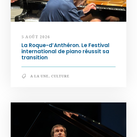
5 AOÛT 2026
La Roque-d’Anthéron. Le Festival
international de piano réussit sa
transition
A LA UNE
,
CULTURE