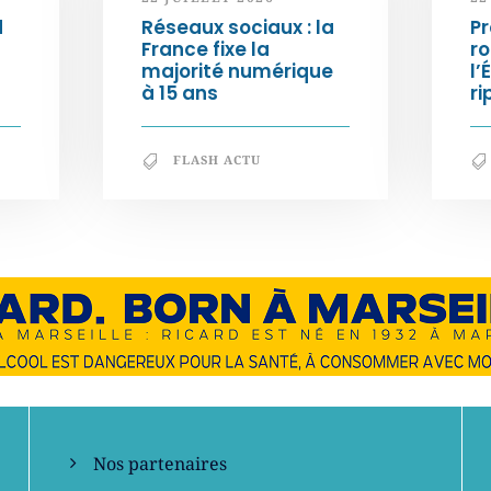
d
Réseaux sociaux : la
Pr
France fixe la
ro
majorité numérique
l’
à 15 ans
ri
FLASH ACTU
En savoir +
Nos partenaires