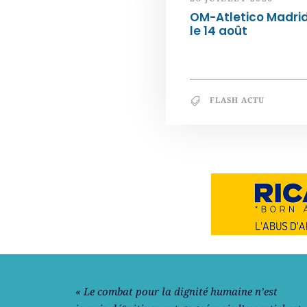
OM-Atletico Madri
le 14 août
FLASH ACTU
Notre philosophie
« Le combat pour la dignité humaine n’est