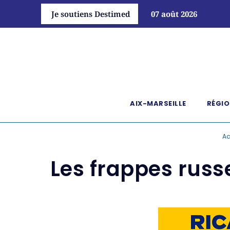
Je soutiens Destimed
07 août 2026
AIX-MARSEILLE
RÉGIO
Ac
Les frappes russ