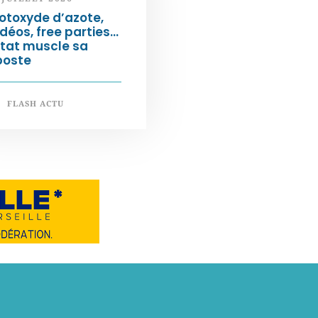
otoxyde d’azote,
déos, free parties…
État muscle sa
poste
FLASH ACTU