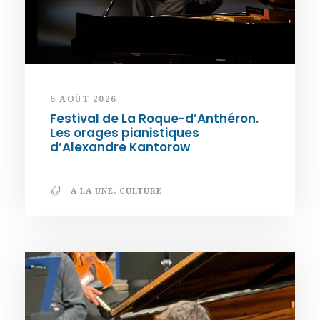
6 AOÛT 2026
Festival de La Roque-d’Anthéron.
Les orages pianistiques
d’Alexandre Kantorow
A LA UNE
,
CULTURE