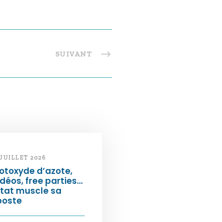
SUIVANT
 JUILLET 2026
otoxyde d’azote,
déos, free parties…
État muscle sa
poste