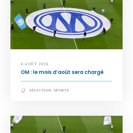
6 AOÛT 2026
OM : le mois d’août sera chargé
SÉLECTION
,
SPORTS