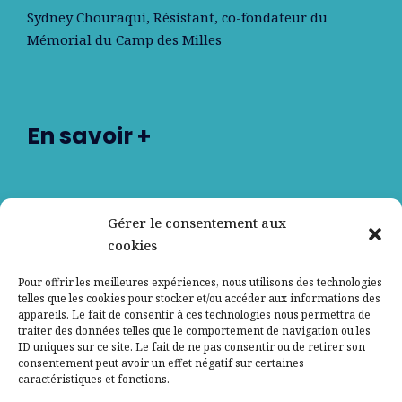
Sydney Chouraqui
, Résistant, co-fondateur du
Mémorial du Camp des Milles
En savoir +
Nos partenaires
Gérer le consentement aux
cookies
Qui sommes-nous ?
Pour offrir les meilleures expériences, nous utilisons des technologies
telles que les cookies pour stocker et/ou accéder aux informations des
Contactez-nous
appareils. Le fait de consentir à ces technologies nous permettra de
traiter des données telles que le comportement de navigation ou les
ID uniques sur ce site. Le fait de ne pas consentir ou de retirer son
Mentions légales
consentement peut avoir un effet négatif sur certaines
caractéristiques et fonctions.
Politique de confidentialité