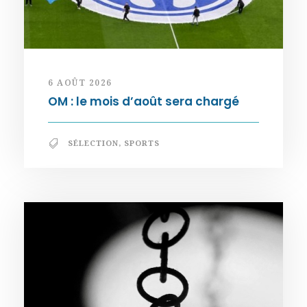
6 AOÛT 2026
OM : le mois d’août sera chargé
SÉLECTION
,
SPORTS