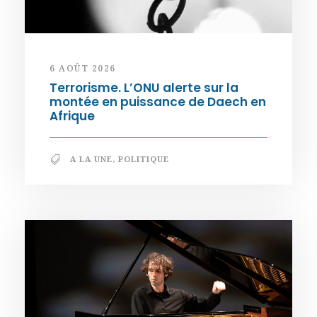
6 AOÛT 2026
Terrorisme. L’ONU alerte sur la
montée en puissance de Daech en
Afrique
A LA UNE
,
POLITIQUE