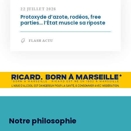
22 JUILLET 2026
Protoxyde d’azote, rodéos, free
parties… l’État muscle sa riposte
FLASH ACTU
Notre philosophie