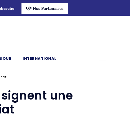
cherche
Nos Partenaires
RIQUE
INTERNATIONAL
riat
S signent une
iat