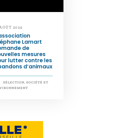
 AOÛT 2024
association
téphane Lamart
emande de
ouvelles mesures
ur lutter contre les
bandons d’animaux
SÉLECTION
,
SOCIÉTÉ ET
VIRONNEMENT