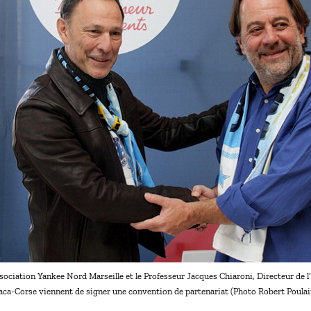
ssociation Yankee Nord Marseille et le Professeur Jacques Chiaroni, Directeur de 
aca-Corse viennent de signer une convention de partenariat (Photo Robert Poulai