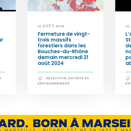
21 AOÛT 2024
15
Fermeture de vingt-
L’
ur
trois massifs
S
forestiers dans les
d
Bouches-du-Rhône
n
demain mercredi 21
po
août 2024
a
T
SÉLECTION
,
SOCIÉTÉ ET
ENVIRONNEMENT
EN