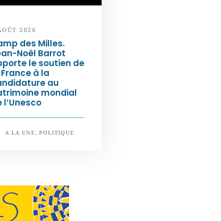
AOÛT 2026
mp des Milles.
an-Noël Barrot
porte le soutien de
 France à la
andidature au
atrimoine mondial
 l’Unesco
A LA UNE
,
POLITIQUE