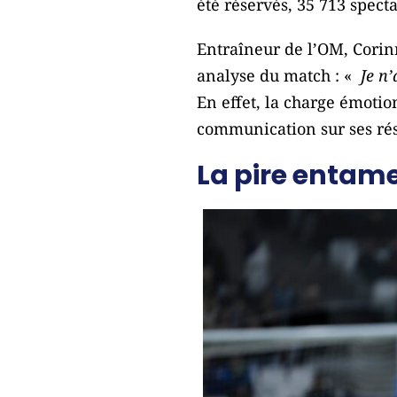
été réservés, 35 713 spect
Entraîneur de l’OM, Corin
analyse du match : «
Je n
En effet, la charge émotion
communication sur ses rés
La pire entam