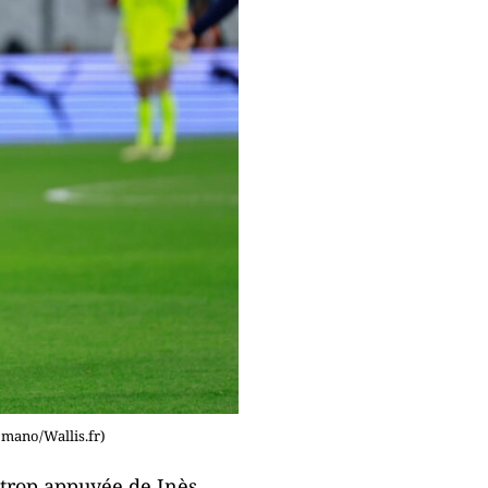
omano/Wallis.fr)
 trop appuyée de Inès