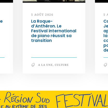
5 AOÛT 2026
5 
de
La Roque-
Ca
d’Anthéron. Le
Je
Festival international
ap
de piano réussit sa
la
transition
c
p
de
A LA UNE
,
CULTURE