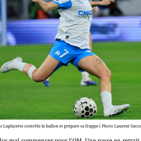
ss Laplacette contrôle le ballon et prépare sa frappe ( Photo Laurent Sacc
lus mal commencer pour l’OM. Une passe en retrait