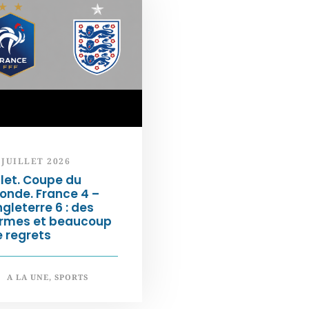
 JUILLET 2026
llet. Coupe du
onde. France 4 –
gleterre 6 : des
armes et beaucoup
 regrets
A LA UNE
,
SPORTS