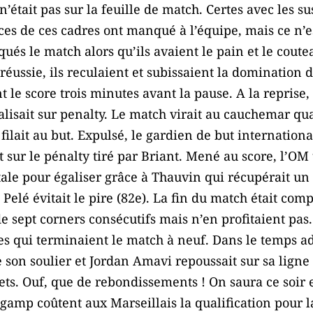
n’était pas sur la feuille de match. Certes avec les 
ces de ces cadres ont manqué à l’équipe, mais ce n’e
qués le match alors qu’ils avaient le pain et le coute
éussie, ils reculaient et subissaient la domination 
 le score trois minutes avant la pause. A la reprise
alisait sur penalty. Le match virait au cauchemar 
filait au but. Expulsé, le gardien de but internation
t sur le pénalty tiré par Briant. Mené au score, l’OM 
tale pour égaliser grâce à Thauvin qui récupérait un
Pelé évitait le pire (82e). La fin du match était com
 sept corners consécutifs mais n’en profitaient pas.
res qui terminaient le match à neuf. Dans le temps a
e son soulier et Jordan Amavi repoussait sur sa ligne
ilets. Ouf, que de rebondissements ! On saura ce soir 
gamp coûtent aux Marseillais la qualification pour 