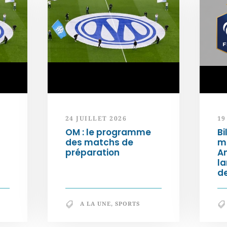
24 JUILLET 2026
19
OM : le programme
Bi
des matchs de
m
préparation
An
l
de
A LA UNE
,
SPORTS