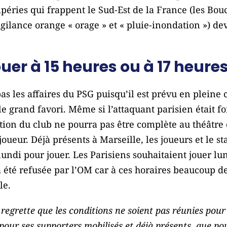
mpéries qui frappent le Sud-Est de la France (les Bo
ilance orange « orage » et « pluie-inondation ») de
ouer à 15 heures ou à 17 heure
as les affaires du PSG puisqu’il est prévu en pleine
grand favori. Même si l’attaquant parisien était fo
ation du club ne pourra pas être complète au théâtre 
joueur. Déjà présents à Marseille, les joueurs et le s
 lundi pour jouer. Les Parisiens souhaitaient jouer lu
a été refusée par l’OM car à ces horaires beaucoup de
le.
regrette que les conditions ne soient pas réunies pour
 pour ses supporters mobilisés et déjà présents, que pour