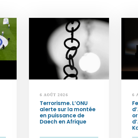
6 AOÛT 2026
6 
Terrorisme. L’ONU
Fe
alerte sur la montée
d’
en puissance de
or
Daech en Afrique
d
K