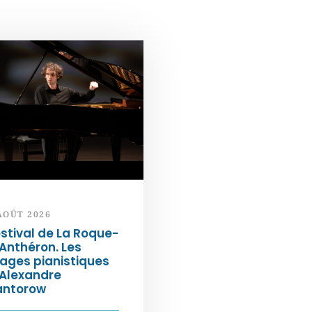
AOÛT 2026
stival de La Roque-
Anthéron. Les
ages pianistiques
’Alexandre
antorow