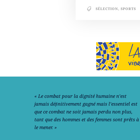
SÉLECTION
,
SPORTS
Notre philosophie
« Le combat pour la dignité humaine n’est
jamais déﬁnitivement gagné mais l’essentiel est
que ce combat ne soit jamais perdu non plus,
tant que des hommes et des femmes sont prêts à
le mener. »