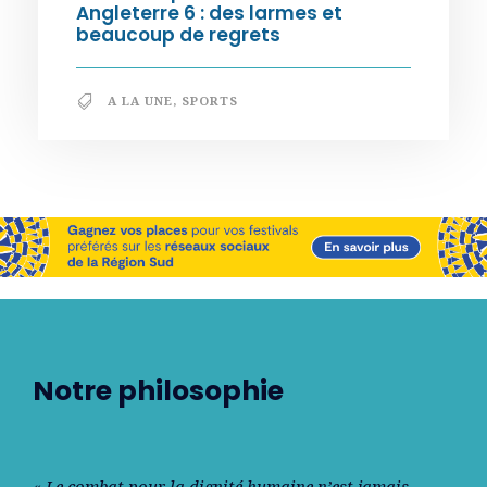
Angleterre 6 : des larmes et
beaucoup de regrets
A LA UNE
,
SPORTS
Notre philosophie
« Le combat pour la dignité humaine n’est jamais