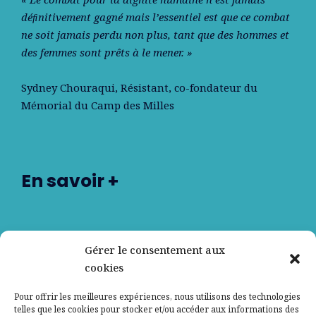
déﬁnitivement gagné mais l’essentiel est que ce combat
ne soit jamais perdu non plus, tant que des hommes et
des femmes sont prêts à le mener. »
Sydney Chouraqui
, Résistant, co-fondateur du
Mémorial du Camp des Milles
En savoir +
Nos partenaires
Gérer le consentement aux
cookies
Qui sommes-nous ?
Pour offrir les meilleures expériences, nous utilisons des technologies
telles que les cookies pour stocker et/ou accéder aux informations des
Contactez-nous