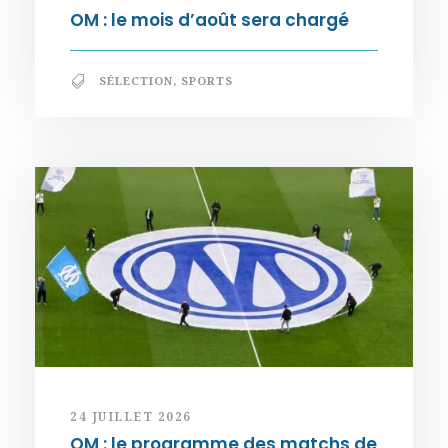
OM : le mois d’août sera chargé
SÉLECTION
,
SPORTS
24 JUILLET 2026
OM : le programme des matchs de