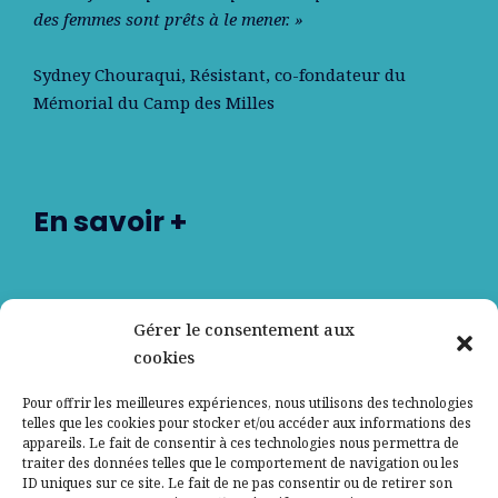
des femmes sont prêts à le mener. »
Sydney Chouraqui
, Résistant, co-fondateur du
Mémorial du Camp des Milles
En savoir +
Nos partenaires
Gérer le consentement aux
cookies
Qui sommes-nous ?
Pour offrir les meilleures expériences, nous utilisons des technologies
telles que les cookies pour stocker et/ou accéder aux informations des
Contactez-nous
appareils. Le fait de consentir à ces technologies nous permettra de
traiter des données telles que le comportement de navigation ou les
ID uniques sur ce site. Le fait de ne pas consentir ou de retirer son
Mentions légales