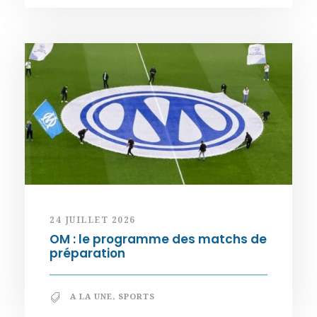
24 JUILLET 2026
OM : le programme des matchs de
préparation
A LA UNE
,
SPORTS