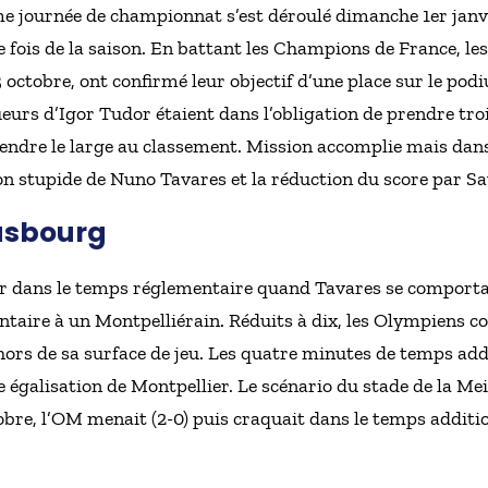
e journée de championnat s’est déroulé dimanche 1er janvi
 fois de la saison. En battant les Champions de France, les
3 octobre, ont confirmé leur objectif d’une place sur le podi
urs d’Igor Tudor étaient dans l’obligation de prendre tro
rendre le large au classement. Mission accomplie mais dans
n stupide de Nuno Tavares et la réduction du score par Sav
rasbourg
ouer dans le temps réglementaire quand Tavares se compor
ntaire à un Montpelliérain. Réduits à dix, les Olympiens c
hors de sa surface de jeu. Les quatre minutes de temps add
e égalisation de Montpellier. Le scénario du stade de la M
bre, l’OM menait (2-0) puis craquait dans le temps additionn