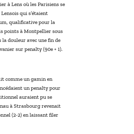
er à Lens où les Parisiens se
 Lensois qui s’étaient
um, qualificative pour la
is points à Montpellier sous
 la douleur avec une fin de
anier sur penalty (90e + 1).
tait comme un gamin en
oncédaient un penalty pour
itionnel auraient pu se
einau à Strasbourg revenait
el (2-2) en laissant filer