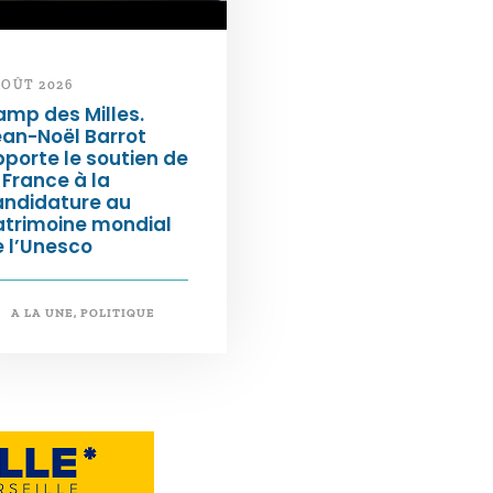
AOÛT 2026
mp des Milles.
an-Noël Barrot
porte le soutien de
 France à la
andidature au
atrimoine mondial
 l’Unesco
A LA UNE
,
POLITIQUE