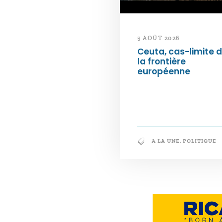
5 AOÛT 2026
Ceuta, cas-limite 
la frontière
européenne
A LA UNE
,
POLITIQUE