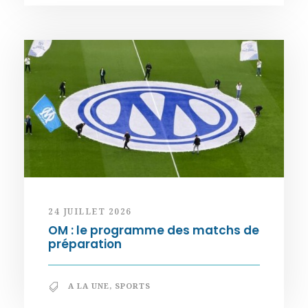
24 JUILLET 2026
OM : le programme des matchs de
préparation
A LA UNE
,
SPORTS