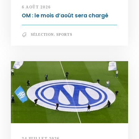
6 AOÛT 2026
OM : le mois d’août sera chargé
SÉLECTION
,
SPORTS
24 JUILLET 2026