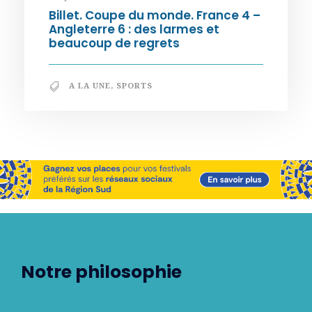
Billet. Coupe du monde. France 4 –
Angleterre 6 : des larmes et
beaucoup de regrets
A LA UNE
,
SPORTS
Notre philosophie