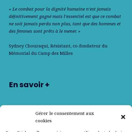
« Le combat pour la dignité humaine n’est jamais
déﬁnitivement gagné mais l’essentiel est que ce combat
ne soit jamais perdu non plus, tant que des hommes et
des femmes sont prêts à le mener. »
Sydney Chouraqui
, Résistant, co-fondateur du
Mémorial du Camp des Milles
En savoir +
Nos partenaires
Gérer le consentement aux
cookies
Qui sommes-nous ?