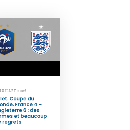
 JUILLET 2026
llet. Coupe du
onde. France 4 –
gleterre 6 : des
armes et beaucoup
 regrets