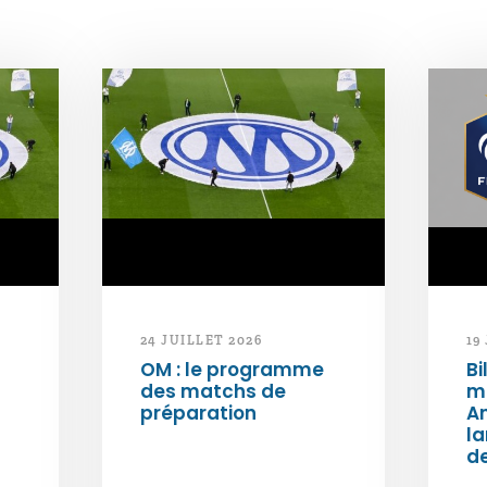
24 JUILLET 2026
19
OM : le programme
Bi
des matchs de
m
préparation
An
l
de