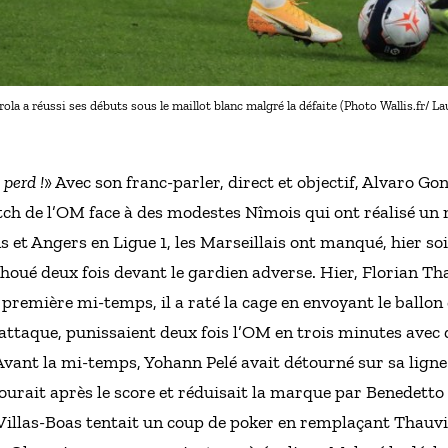
rola a réussi ses débuts sous le maillot blanc malgré la défaite (Photo Wallis.fr/ 
 perd !
» Avec son franc-parler, direct et objectif, Alvaro G
ch de l’OM face à des modestes Nîmois qui ont réalisé un 
et Angers en Ligue 1, les Marseillais ont manqué, hier soir
choué deux fois devant le gardien adverse. Hier, Florian T
n première mi-temps, il a raté la cage en envoyant le ballon
 attaque, punissaient deux fois l’OM en trois minutes avec
Avant la mi-temps, Yohann Pelé avait détourné sur sa ligne 
courait après le score et réduisait la marque par Benedetto 
illas-Boas tentait un coup de poker en remplaçant Thauvin