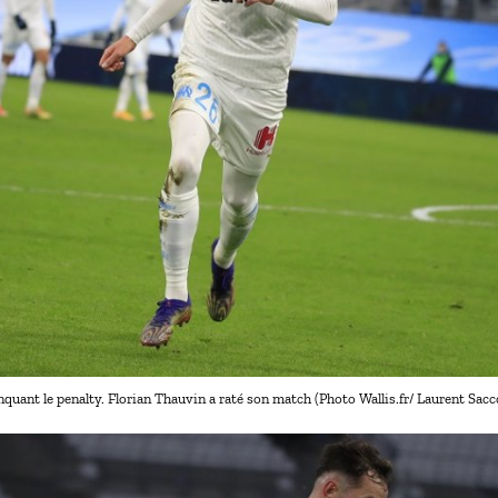
quant le penalty. Florian Thauvin a raté son match (Photo Wallis.fr/ Laurent Sac