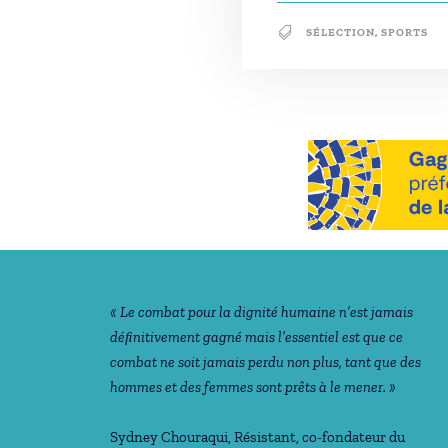
SÉLECTION
,
SPORTS
Notre philosophie
« Le combat pour la dignité humaine n’est jamais
déﬁnitivement gagné mais l’essentiel est que ce
combat ne soit jamais perdu non plus, tant que des
hommes et des femmes sont prêts à le mener. »
Sydney Chouraqui
, Résistant, co-fondateur du