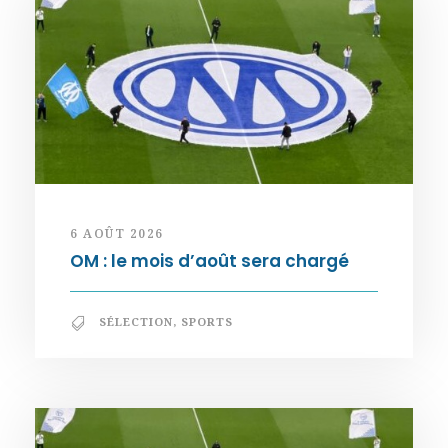
6 AOÛT 2026
OM : le mois d’août sera chargé
SÉLECTION
,
SPORTS