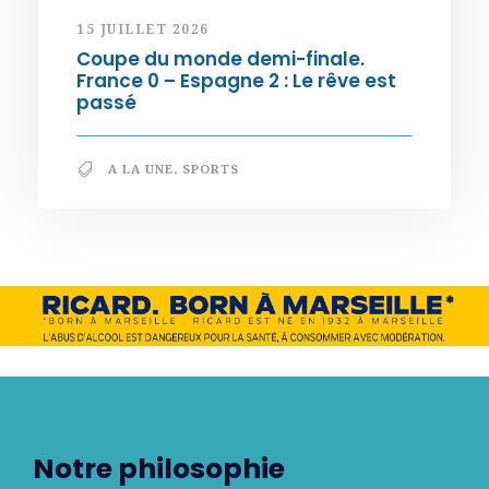
15 JUILLET 2026
Coupe du monde demi-finale.
France 0 – Espagne 2 : Le rêve est
passé
A LA UNE
,
SPORTS
Notre philosophie