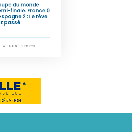
oupe du monde
mi-finale. France 0
Espagne 2 : Le rêve
st passé
A LA UNE
,
SPORTS