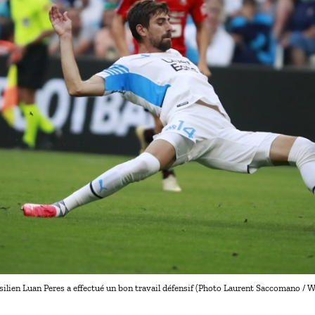
silien Luan Peres a effectué un bon travail défensif (Photo Laurent Saccomano / Wal