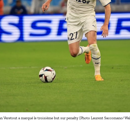
n Veretout a marqué le troisième but sur penalty (Photo Laurent Saccomano/ Wall