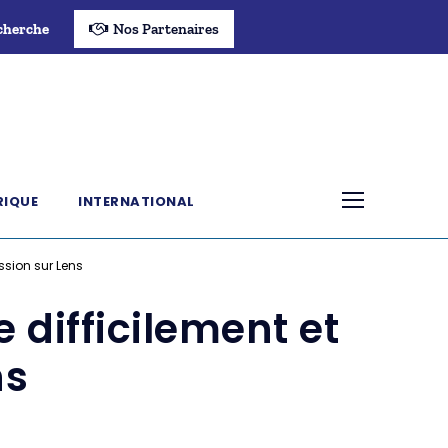
cherche
Nos Partenaires
RIQUE
INTERNATIONAL
ession sur Lens
 difficilement et
ns