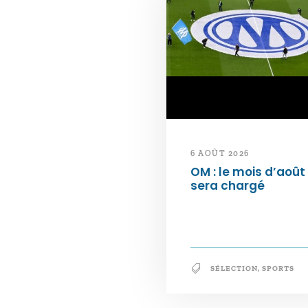
6 AOÛT 2026
OM : le mois d’août
sera chargé
SÉLECTION
,
SPORTS