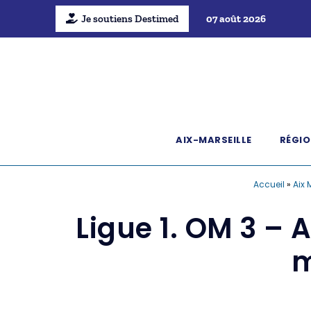
Je soutiens Destimed
07 août 2026
AIX-MARSEILLE
RÉGIO
Accueil
»
Aix 
Ligue 1. OM 3 – 
m