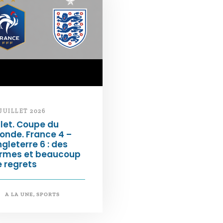
 JUILLET 2026
llet. Coupe du
onde. France 4 –
gleterre 6 : des
armes et beaucoup
 regrets
A LA UNE
,
SPORTS