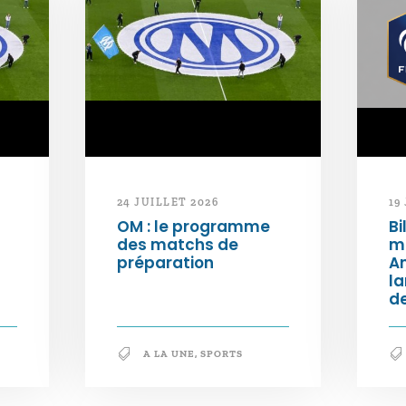
24 JUILLET 2026
19
OM : le programme
Bi
des matchs de
m
préparation
An
l
de
A LA UNE
,
SPORTS