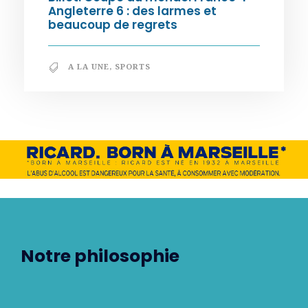
Angleterre 6 : des larmes et
beaucoup de regrets
A LA UNE
,
SPORTS
Notre philosophie