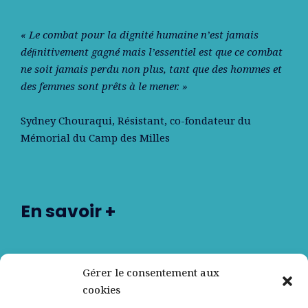
« Le combat pour la dignité humaine n’est jamais
déﬁnitivement gagné mais l’essentiel est que ce combat
ne soit jamais perdu non plus, tant que des hommes et
des femmes sont prêts à le mener. »
Sydney Chouraqui
, Résistant, co-fondateur du
Mémorial du Camp des Milles
En savoir +
Nos partenaires
Gérer le consentement aux
cookies
Qui sommes-nous ?