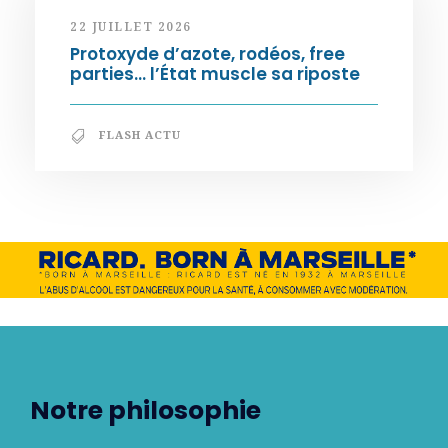
22 JUILLET 2026
Protoxyde d’azote, rodéos, free
parties… l’État muscle sa riposte
FLASH ACTU
Notre philosophie