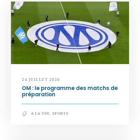
24 JUILLET 2026
OM : le programme des matchs de
préparation
A LA UNE
,
SPORTS