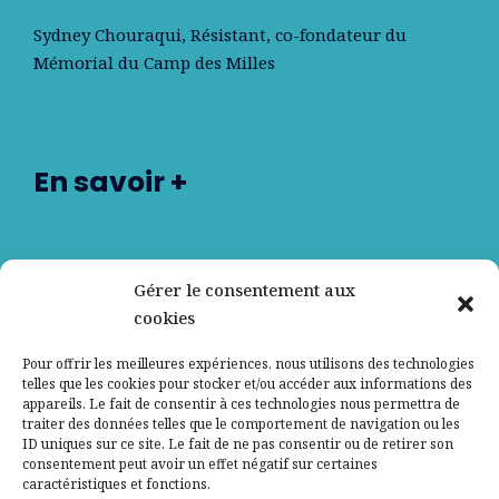
Sydney Chouraqui
, Résistant, co-fondateur du
Mémorial du Camp des Milles
En savoir +
Nos partenaires
Gérer le consentement aux
cookies
Qui sommes-nous ?
Pour offrir les meilleures expériences, nous utilisons des technologies
telles que les cookies pour stocker et/ou accéder aux informations des
Contactez-nous
appareils. Le fait de consentir à ces technologies nous permettra de
traiter des données telles que le comportement de navigation ou les
ID uniques sur ce site. Le fait de ne pas consentir ou de retirer son
Mentions légales
consentement peut avoir un effet négatif sur certaines
caractéristiques et fonctions.