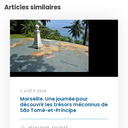
Articles similaires
5 AOÛT 2026
Marseille. Une journée pour
découvrir les trésors méconnus de
São Tomé-et-Príncipe
SÉLECTION
,
SOCIÉTÉ