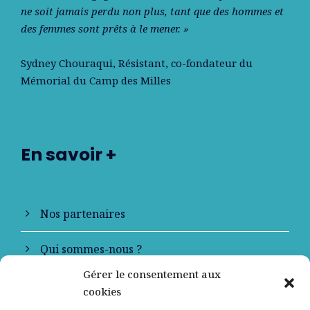
ne soit jamais perdu non plus, tant que des hommes et
des femmes sont prêts à le mener. »
Sydney Chouraqui
, Résistant, co-fondateur du
Mémorial du Camp des Milles
En savoir +
Nos partenaires
Qui sommes-nous ?
Gérer le consentement aux
Contactez-nous
cookies