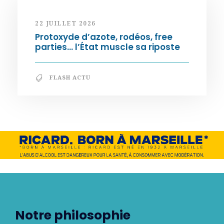
22 JUILLET 2026
Protoxyde d’azote, rodéos, free
parties… l’État muscle sa riposte
FLASH ACTU
Notre philosophie