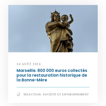
24 AOÛT 2024
Marseille. 800 000 euros collectés
pour la restauration historique de
la Bonne-Mère
SÉLECTION
,
SOCIÉTÉ ET ENVIRONNEMENT