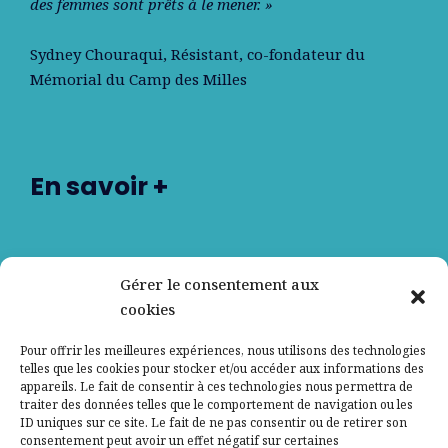
des femmes sont prêts à le mener. »
Sydney Chouraqui
, Résistant, co-fondateur du
Mémorial du Camp des Milles
En savoir +
Nos partenaires
Gérer le consentement aux
cookies
Qui sommes-nous ?
Pour offrir les meilleures expériences, nous utilisons des technologies
telles que les cookies pour stocker et/ou accéder aux informations des
Contactez-nous
appareils. Le fait de consentir à ces technologies nous permettra de
traiter des données telles que le comportement de navigation ou les
ID uniques sur ce site. Le fait de ne pas consentir ou de retirer son
Mentions légales
consentement peut avoir un effet négatif sur certaines