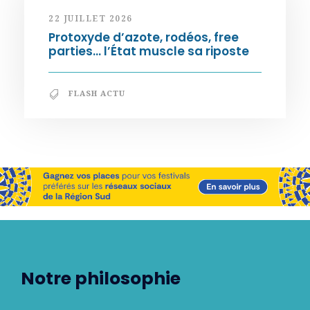
22 JUILLET 2026
Protoxyde d’azote, rodéos, free
parties… l’État muscle sa riposte
FLASH ACTU
Notre philosophie