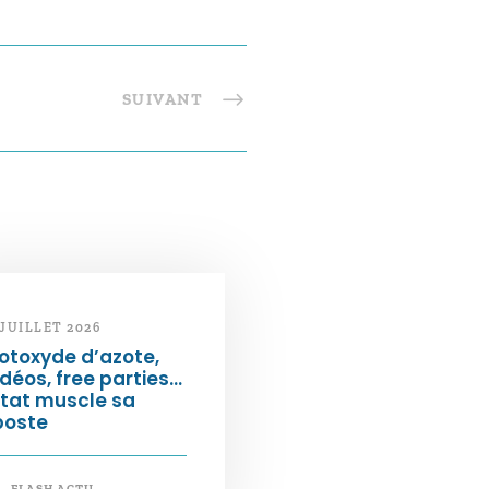
SUIVANT
 JUILLET 2026
otoxyde d’azote,
déos, free parties…
État muscle sa
poste
FLASH ACTU