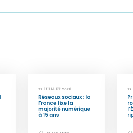
22 JUILLET 2026
22
d
Réseaux sociaux : la
Pr
France fixe la
ro
majorité numérique
l’
à 15 ans
ri
FLASH ACTU