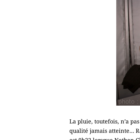
La pluie, toutefois, n’a pa
qualité jamais atteinte… R
est 9h22 lorsque Nathan C