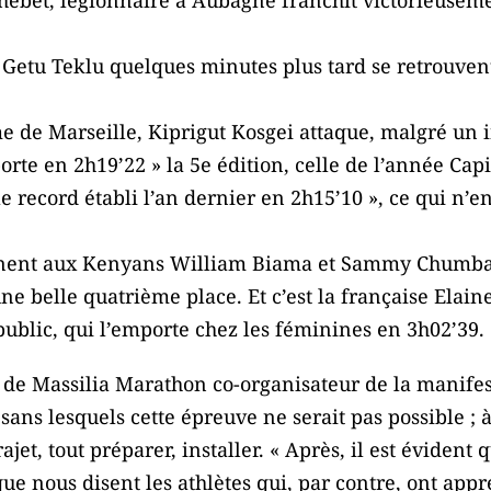
Getu Teklu quelques minutes plus tard se retrouvent
e de Marseille, Kiprigut Kosgei attaque, malgré un i
porte en 2h19’22 » la 5e édition, celle de l’année Ca
le record établi l’an dernier en 2h15’10 », ce qui n’e
ennent aux Kenyans William Biama et Sammy Chumba
e belle quatrième place. Et c’est la française Elaine
ublic, qui l’emporte chez les féminines en 3h02’39.
t de Massilia Marathon co-organisateur de la manife
 sans lesquels cette épreuve ne serait pas possible ; à
ajet, tout préparer, installer. « Après, il est évident 
 que nous disent les athlètes qui, par contre, ont app