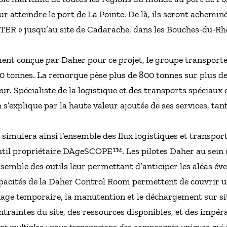
ur atteindre le port de La Pointe. De là, ils seront achemin
ITER » jusqu’au site de Cadarache, dans les Bouches-du-Rhô
nt conçue par Daher pour ce projet, le groupe transporter
00 tonnes. La remorque pèse plus de 800 tonnes sur plus d
ur. Spécialiste de la logistique et des transports spéciaux 
’explique par la haute valeur ajoutée de ses services, tant
 simulera ainsi l’ensemble des flux logistiques et transpor
util propriétaire DAgeSCOPE™. Les pilotes Daher au sein d
nsemble des outils leur permettant d’anticiper les aléas év
capacités de la Daher Control Room permettent de couvrir u
ckage temporaire, la manutention et le déchargement sur sit
traintes du site, des ressources disponibles, et des impéra