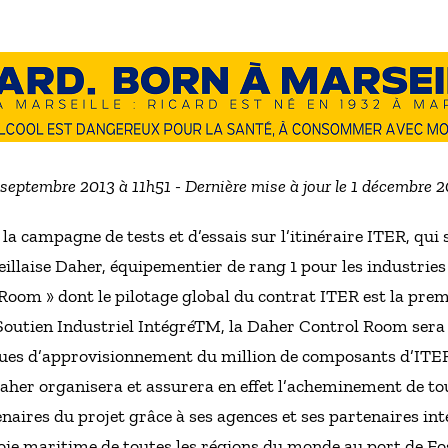
8 septembre 2013 à 11h51 - Dernière mise à jour le 1 décembre 
la campagne de tests et d’essais sur l’itinéraire ITER, qui 
illaise Daher, équipementier de rang 1 pour les industries
Room » dont le pilotage global du contrat ITER est la prem
 Soutien Industriel IntégréTM, la Daher Control Room sera 
iques d’approvisionnement du million de composants d’ITE
aher organisera et assurera en effet l’acheminement de to
aires du projet grâce à ses agences et ses partenaires in
ie maritime de toutes les régions du monde au port de Fo