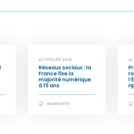
22 JUILLET 2026
22
d
Réseaux sociaux : la
Pr
France fixe la
ro
majorité numérique
l’
à 15 ans
ri
FLASH ACTU