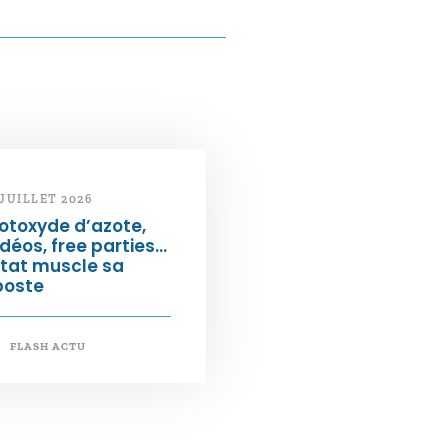
 JUILLET 2026
otoxyde d’azote,
déos, free parties…
État muscle sa
poste
FLASH ACTU