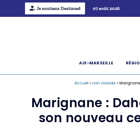
Je soutiens Destimed
07 août 2026
AIX-MARSEILLE
RÉGIO
Accueil
»
non classés
»
Marignane 
Marignane : Dahe
son nouveau cen