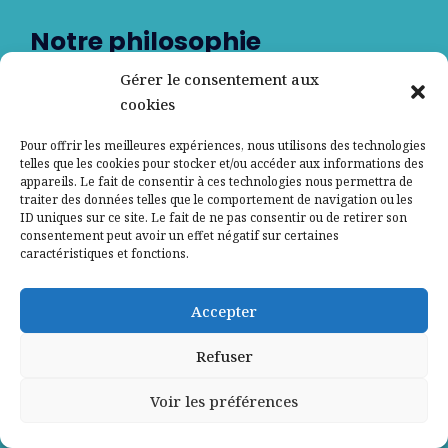
Notre philosophie
Gérer le consentement aux
cookies
« Le combat pour la dignité humaine n’est jamais
Pour offrir les meilleures expériences, nous utilisons des technologies
déﬁnitivement gagné mais l’essentiel est que ce combat
telles que les cookies pour stocker et/ou accéder aux informations des
ne soit jamais perdu non plus, tant que des hommes et
appareils. Le fait de consentir à ces technologies nous permettra de
traiter des données telles que le comportement de navigation ou les
des femmes sont prêts à le mener. »
ID uniques sur ce site. Le fait de ne pas consentir ou de retirer son
consentement peut avoir un effet négatif sur certaines
Sydney Chouraqui
, Résistant, co-fondateur du
caractéristiques et fonctions.
Mémorial du Camp des Milles
Accepter
Refuser
En savoir +
Voir les préférences