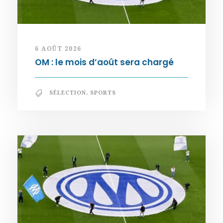
6 AOÛT 2026
OM : le mois d’août sera chargé
SÉLECTION
,
SPORTS