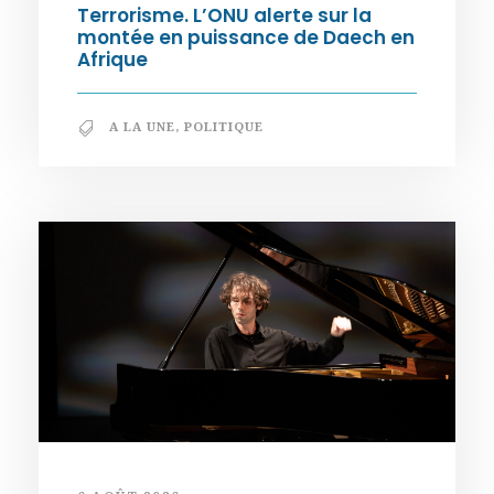
Terrorisme. L’ONU alerte sur la
montée en puissance de Daech en
Afrique
A LA UNE
,
POLITIQUE