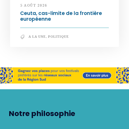
5 AOÛT 2026
Ceuta, cas-limite de la frontière
européenne
A LA UNE
,
POLITIQUE
Notre philosophie