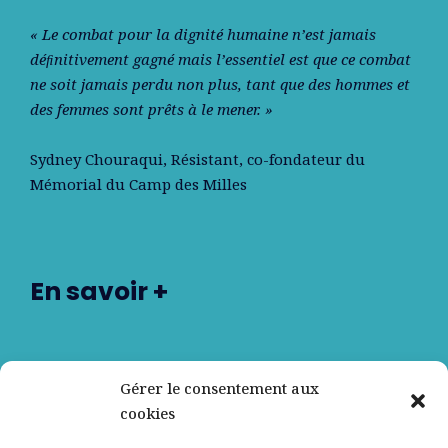
« Le combat pour la dignité humaine n’est jamais
déﬁnitivement gagné mais l’essentiel est que ce combat
ne soit jamais perdu non plus, tant que des hommes et
des femmes sont prêts à le mener. »
Sydney Chouraqui
, Résistant, co-fondateur du
Mémorial du Camp des Milles
En savoir +
Nos partenaires
Gérer le consentement aux
cookies
Qui sommes-nous ?