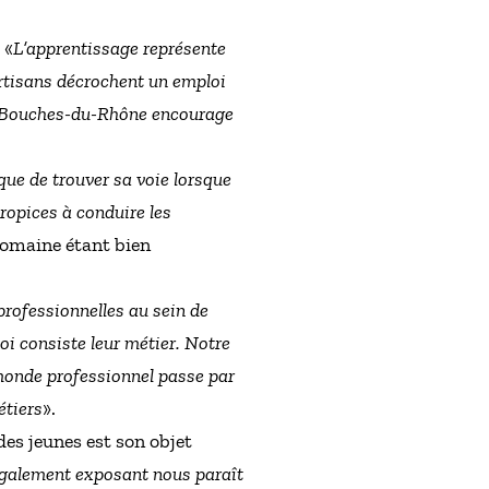
 «
L’apprentissage représente
rtisans décrochent un emploi
des Bouches-du-Rhône encourage
e que de trouver sa voie lorsque
propices à conduire les
domaine étant bien
professionnelles au sein de
i consiste leur métier. Notre
 monde professionnel passe par
étiers
».
es jeunes est son objet
également exposant nous paraît