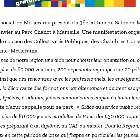
ssociation Métierama présente la 36e édition du Salon de 
 janvier au Parc Chanot à Marseille. Une manifestation orga
 le soutien des Collectivités Publiques, des Chambres Consu
dime- Métierama.
eunes de notre région une aide pour choisir leur orientation ou c
 plus de 60 000 visiteurs, 200 exposants regroupés sur 20 pôle
nsi que des rencontres avec les professionnels, les enseignants
e, la découverte des formations par alternance et apprentissa
ns, lycéens, étudiants, jeunes demandeurs d’emploi à choisir leu
e d’azur rappelle pour sa part : «
Grâce au service public r
 plus de 80 000 jeunes et adultes de Paca, dont 30 000 appren
les préparant à un diplôme, du CAP au master. Pour la Région, 
x en cette période de crise qui frappe en particulier les jeune