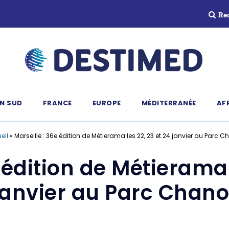
Re
N SUD
FRANCE
EUROPE
MÉDITERRANÉE
AF
eil
»
Marseille : 36e édition de Métierama les 22, 23 et 24 janvier au Parc C
 édition de Métierama 
janvier au Parc Chano