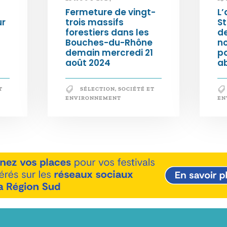
Fermeture de vingt-
L’
ur
trois massifs
S
forestiers dans les
d
Bouches-du-Rhône
n
demain mercredi 21
po
août 2024
a
T
SÉLECTION
,
SOCIÉTÉ ET
ENVIRONNEMENT
EN