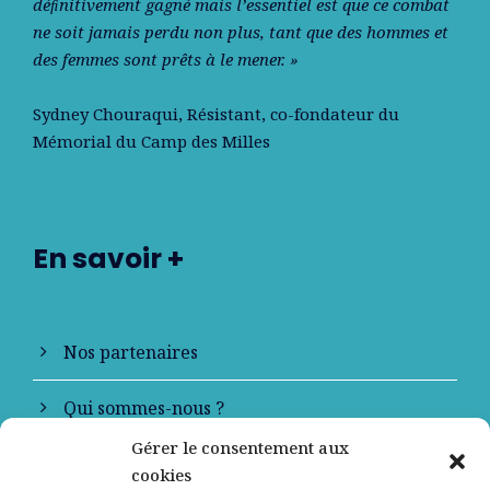
déﬁnitivement gagné mais l’essentiel est que ce combat
ne soit jamais perdu non plus, tant que des hommes et
des femmes sont prêts à le mener. »
Sydney Chouraqui
, Résistant, co-fondateur du
Mémorial du Camp des Milles
En savoir +
Nos partenaires
Qui sommes-nous ?
Gérer le consentement aux
Contactez-nous
cookies